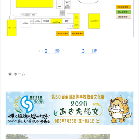
・
２ 階
・
３ 階
ホーム