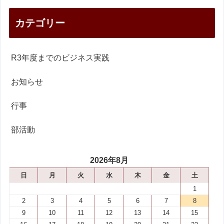
カテゴリー
R3年度までのビジネス実践
お知らせ
行事
部活動
2026年8月
日
月
火
水
木
金
土
1
2
3
4
5
6
7
8
9
10
11
12
13
14
15