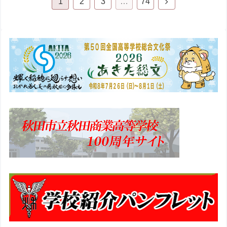
1
2
3
…
74