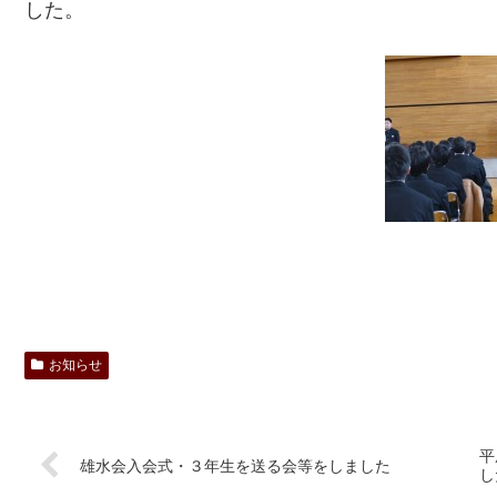
した。
お知らせ
平
雄水会入会式・３年生を送る会等をしました
し