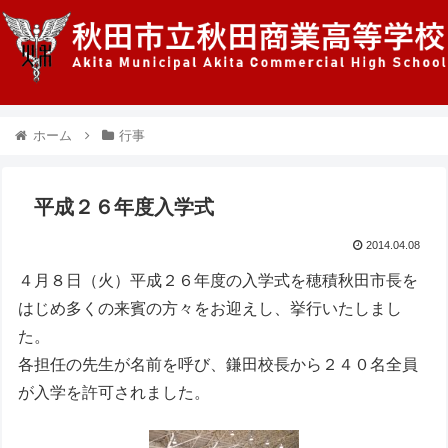
ホーム
行事
平成２６年度入学式
2014.04.08
４月８日（火）平成２６年度の入学式を穂積秋田市長を
はじめ多くの来賓の方々をお迎えし、挙行いたしまし
た。
各担任の先生が名前を呼び、鎌田校長から２４０名全員
が入学を許可されました。