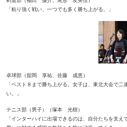
剣道部（福田 優介、尾形 友美佳）
「粘り強く戦い、一つでも多く勝ち上がる。」
卓球部（舘岡 享祐、佐藤 成恵）
「ベスト８まで勝ち上がる。女子は、東北大会で二
い。」
テニス部（男子）（塚本 光樹）
「インターハイに出場できるのは、自分たちを支え