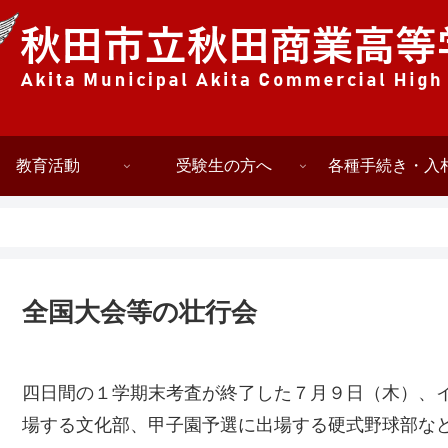
教育活動
受験生の方へ
各種手続き・入
全国大会等の壮行会
四日間の１学期末考査が終了した７月９日（木）、
場する文化部、甲子園予選に出場する硬式野球部な