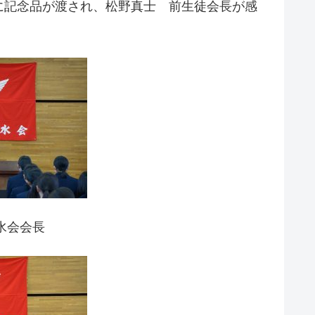
に記念品が渡され、松野真士 前生徒会長が感
。
水会会長