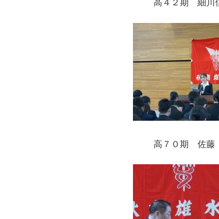
高４２期 細川
高７０期 佐藤