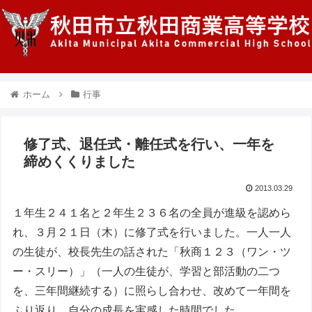
ホーム
行事
修了式、退任式・離任式を行い、一年を
締めくくりました
2013.03.29
１年生２４１名と２年生２３６名の全員が進級を認めら
れ、３月２１日（木）に修了式を行いました。一人一人
の生徒が、校長先生の話された「秋商１２３（ワン・ツ
ー・スリー）」（一人の生徒が、学習と部活動の二つ
を、三年間継続する）に照らし合わせ、改めて一年間を
ふり返り、自分の成長を実感した時間でした。