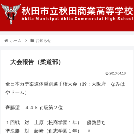
ホーム
お知らせ
大会報告（柔道部）
2013.04.18
全日本カデ柔道体重別選手権大会（於：大阪府 なみは
やドーム）
齊藤望 ４４ｋｇ級第２位
１回戦 対 上原（松商学園１年） 優勢勝ち
準決勝 対 藤崎（創志学園１年） 〃