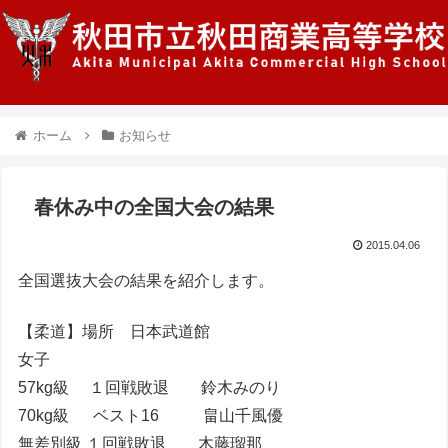
ホーム
お知らせ
春休み中の全国大会の結果
2015.04.06
全国選抜大会の結果を紹介します。
【柔道】場所 日本武道館
女子
57kg級 １回戦敗退 鈴木みのり
70kg級 ベスト16 畠山千風優
無差別級 １回戦敗退 木藤瑠那