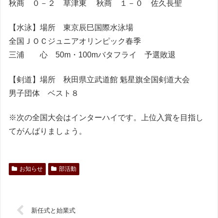
秋商 ０－２ 草津東 秋商 １－０ 佐久長聖
【水泳】場所 東京辰巳国際水泳場
全国ＪＯＣジュニアオリンピック春季
三浦 心 50m・100mバタフライ 予選敗退
【剣道】場所 秋田県立武道館 魁星旗全国剣道大会
男子団体 ベスト８
※次の全国大会はインターハイです。上位入賞を目指し
てがんばりましょう。
お知らせ
部活動
新任式と始業式