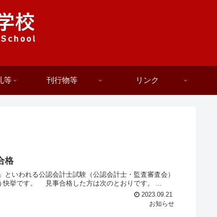
札等
刊行物等
リンク
合格
といわれる公認会計士試験（公認会計士・監査審査会）
快挙です。 見事合格した方は次のとおりです。 ...
2023.09.21
お知らせ