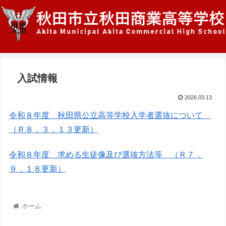
入試情報
2026.03.13
令和８年度 秋田県公立高等学校入学者選抜について
（Ｒ８．３．１３更新）
令和８年度 求める生徒像及び選抜方法等 （Ｒ７．
９．１８更新）
ホーム