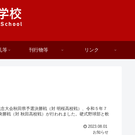
札等
刊行物等
リンク
念大会秋田県予選決勝戦（対 明桜高校戦）、令和５年７
決勝戦（対 秋田高校戦）が行われました。硬式野球部と軟
2023.08.01
お知らせ